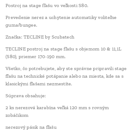
Postroj na stage fľašu vo veľkosti S80.
Prevedenie nerez a uchytenie automatiky voliteľne
guma/bungee.
Značka: TECLINE by Scubatech
TECLINE postroj na stage fľašu s objemom 10 & 11,1L
(S80), priemer 170-190 mm.
Všetko, čo potrebujete, aby ste správne pripravili stage
fľašu na technické potápanie alebo na miesta, kde sa s
klasickými fľašami nezmestíte.
Súprava obsahuje:
2 ks nerezová karabína veľká 120 mm s rovným
zobáčikom
nerezový pásik na fľašu