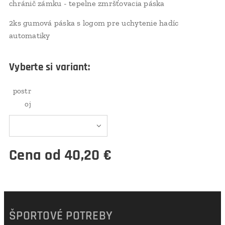
chránič zámku - tepelne zmršťovacia páska
2ks gumová páska s logom pre uchytenie hadíc
automatiky
Vyberte si variant:
postr
oj
Cena od
40,20
€
ŠPORTOVÉ POTREBY