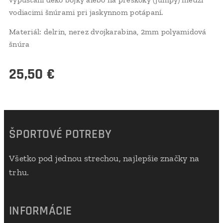
vodiacimi šnúrami pri jaskynnom potápaní.
Materiál: delrin, nerez dvojkarabina, 2mm polyamidová
šnúra
25,50
€
ŠPORTOVÉ POTREBY
Všetko pod jednou strechou, najlepšie značky na
trhu.
INFORMÁCIE