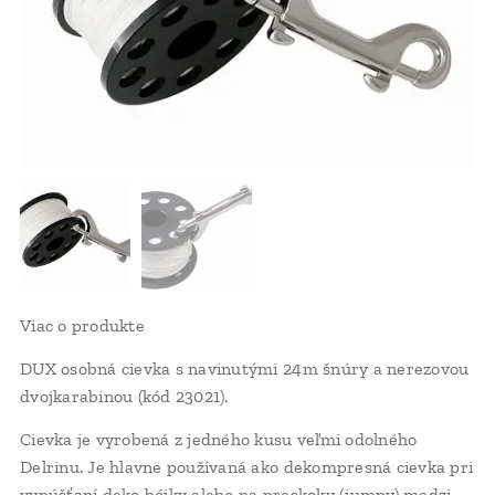
Viac o produkte
DUX osobná cievka s navinutými 24m šnúry a nerezovou
dvojkarabinou (kód 23021).
Cievka je vyrobená z jedného kusu veľmi odolného
Delrinu. Je hlavne používaná ako dekompresná cievka pri
vypúšťaní deko bójky alebo na preskoky (jumpy) medzi