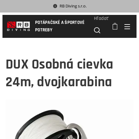
RB Diving s.r.o.
Hľadať
POTÁPAČSKÉ A ŠPORTOVÉ
POTREBY
DUX Osobná cievka
24m, dvojkarabina