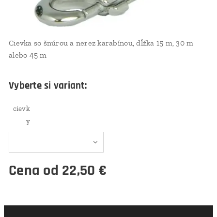
Cievka so šnúrou a nerez karabínou, dĺžka 15 m, 30 m
alebo 45 m
Vyberte si variant:
cievk
y
Cena od
22,50
€